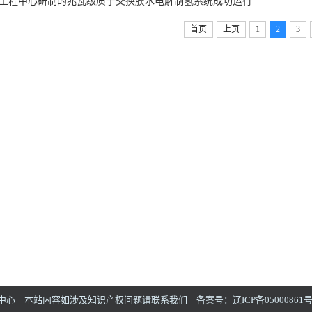
工程中心研制的兆瓦级质子交换膜水电解制氢系统成功运行
首页
上页
1
2
3
心 本站内容如涉及知识产权问题请联系我们 备案号：辽ICP备05000861号 辽公