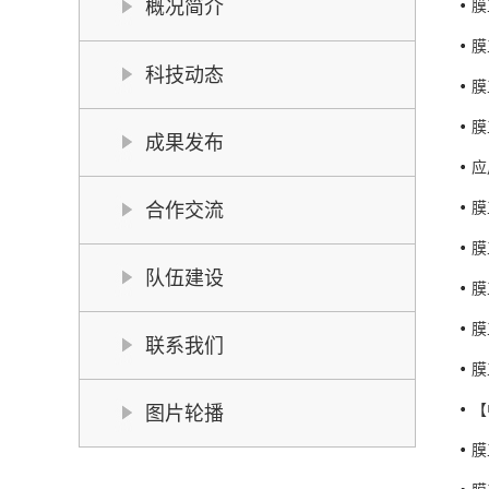
概况简介
膜
膜
科技动态
膜
膜
成果发布
应
膜
合作交流
膜
队伍建设
膜
膜
联系我们
膜
【
图片轮播
膜