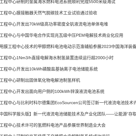
工程中心研制的金属海水燃料电池系统顺利完成5500米级海试
工程中心膜接触器天然气脱碳技术工业试验通过验收
工程中心开发出70kW级高功率密度全钒液流电池单体电堆
工程中心与中国华电合作实现兆瓦级中压PEM电解技术商业化应用
用膜工程中心技术的甲醇燃料电池电动示范渔辅船参展2023中国海洋装
工程中心1Nm3/h直接电解海水制氢装置连续运行超2000小时
工程中心开发出10kWh磷酸盐基钠离子电池储能系统
工程中心研制出固体氧化物电解池制氢样机
工程中心开发出面向用户侧的100kWh锌溴液流电池系统
工程中心与比利时科尔德集团EcoSourcen公司签订新一代液流电池技术
中国科学报头版】新一代液流电池储能技术及产业化团队——让能源“存取
工程中心技术许可的氢燃料电池产品参展世界制造业大会