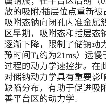
属钠簇；在平台区后期（
0
放的吸附
/
插层位点重新被
吸附态钠向闭孔内准金属
区早期，吸附态和插层态
逐渐下降，限制了储钠动
豫时间
T
约为
21ms
）远慢
1
过程的动力学速控步。在
对储钠动力学具有重要影
缺陷分布，有助于促进吸
善平台区的动力学。