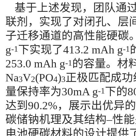
基于上述发现，团队通
联剂，实现了对闭孔、层
子迁移通道的高性能硬碳
g
下实现了
413.2 mAh g
-1
-1
253.0 mAh g
的容量。材
-1
Na
V
(PO
)
正极匹配成功
3
2
4
3
量保持率为
30mA g
下的
8
-1
达到
90.2%
，展示出优异的
碳储钠机理及其结构
–性
电池硬碳材料的设计提供