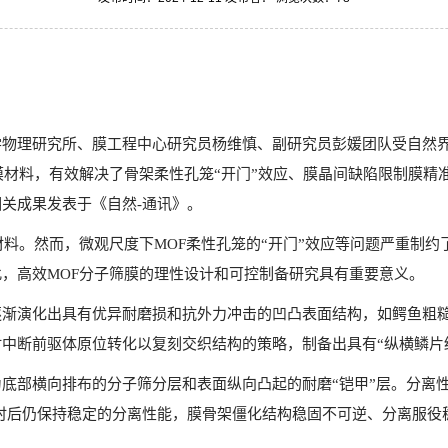
学物理研究所、膜工程中心研究员杨维慎、副研究员彭媛团队受自然
膜材料，有效解决了骨架柔性孔笼“开门”效应、膜晶间缺陷限制膜精
关成果发表于《自然-通讯》。
材料。然而，微观尺度下MOF柔性孔笼的“开门”效应等问题严重制约
，高效MOF分子筛膜的理性设计和可控制备研究具有重要意义。
逐渐演化出具有优异耐磨损和抗外力冲击的凹凸表面结构，如鳄鱼粗
中断前驱体原位转化以复刻交织结构的策略，制备出具有“纵横鳞片
底部横向排布的分子筛分层和表面纵向凸起的耐磨“铠甲”层。分离
小时后仍保持稳定的分离性能，膜骨架僵化结构稳固不可逆、分离服役
。